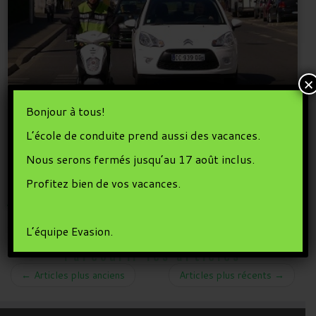
×
Bonjour à tous!
L’école de conduite prend aussi des vacances.
Permis AM (BSR), stages les 20, 27 et 28
Nous serons fermés jusqu’au 17 août inclus.
octobre ...
Profitez bien de vos vacances.
15 octobre 2015
dans
Permis AM
par
Manu
L’équipe Evasion.
Parcourir les articles
←
Articles plus anciens
Articles plus récents
→