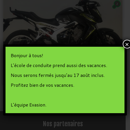
2
×
Bonjour à tous!
L’école de conduite prend aussi des vacances.
Nouvelle moto : La Honda CB650F
Nous serons fermés jusqu’au 17 août inclus.
30 novembre 2016
dans
Permis moto
par
Manu
Profitez bien de vos vacances.
L’équipe Evasion.
Nos partenaires