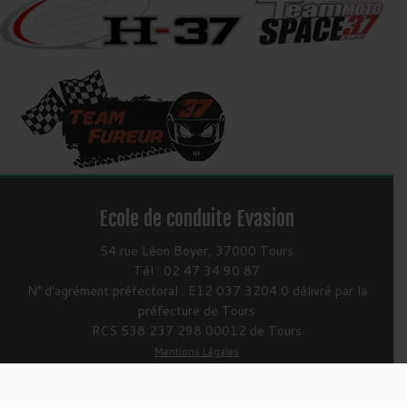
Ecole de conduite Evasion
54 rue Léon Boyer, 37000 Tours
Tél : 02 47 34 90 87
N° d'agrément préfectoral : E12 037 3204 0 délivré par la
préfecture de Tours
RCS 538 237 298 00012 de Tours
Mentions Légales